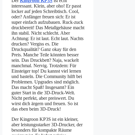
Der
Kingroon KP3S
ist echt
interessant. Klein, aber oho! Er passt
locker auf jeden Schreibtisch. Cool,
oder? Anfänger freuen sich: Er ist
super einfach aufzubauen. Ruck-zuck
druckbereit! Das Metallgehäuse macht
ihn stabil. Nicht schlecht. Aber
Achtung: Er ist laut. Echt laut. Nachts
drucken? Vergiss es. Die
Druckqualität? Ganz okay für den
Preis. Manche Teile könnten besser
sein. Das Druckbett? Naja, wackelt
manchmal. Nervig. Trotzdem: Für
Einsteiger top! Du kannst viel lernen
und basteln. Die Community hilft bei
Problemen. Upgrades sind möglich.
Das macht Spaß! Insgesamt? Ein
guter Start in die 3D-Druck-Welt.
Nicht perfekt, aber preiswert. Du
wirst dich ärgern und freuen. So ist
das eben beim 3D-Druck!
Der Kingroon KP3S ist ein kleiner,
aber leistungsstarker 3D-Drucker, der
besonders für kompakte Räume