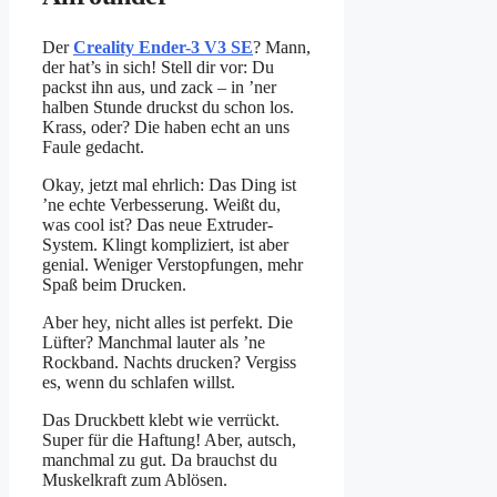
Der
Creality Ender-3 V3 SE
? Mann,
der hat’s in sich! Stell dir vor: Du
packst ihn aus, und zack – in ’ner
halben Stunde druckst du schon los.
Krass, oder? Die haben echt an uns
Faule gedacht.
Okay, jetzt mal ehrlich: Das Ding ist
’ne echte Verbesserung. Weißt du,
was cool ist? Das neue Extruder-
System. Klingt kompliziert, ist aber
genial. Weniger Verstopfungen, mehr
Spaß beim Drucken.
Aber hey, nicht alles ist perfekt. Die
Lüfter? Manchmal lauter als ’ne
Rockband. Nachts drucken? Vergiss
es, wenn du schlafen willst.
Das Druckbett klebt wie verrückt.
Super für die Haftung! Aber, autsch,
manchmal zu gut. Da brauchst du
Muskelkraft zum Ablösen.