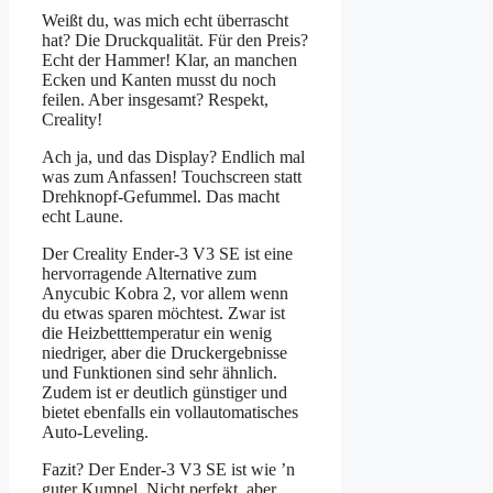
Weißt du, was mich echt überrascht
hat? Die Druckqualität. Für den Preis?
Echt der Hammer! Klar, an manchen
Ecken und Kanten musst du noch
feilen. Aber insgesamt? Respekt,
Creality!
Ach ja, und das Display? Endlich mal
was zum Anfassen! Touchscreen statt
Drehknopf-Gefummel. Das macht
echt Laune.
Der Creality Ender-3 V3 SE ist eine
hervorragende Alternative zum
Anycubic Kobra 2, vor allem wenn
du etwas sparen möchtest. Zwar ist
die Heizbetttemperatur ein wenig
niedriger, aber die Druckergebnisse
und Funktionen sind sehr ähnlich.
Zudem ist er deutlich günstiger und
bietet ebenfalls ein vollautomatisches
Auto-Leveling.
Fazit? Der Ender-3 V3 SE ist wie ’n
guter Kumpel. Nicht perfekt, aber