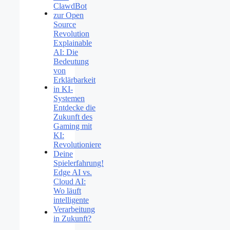
ClawdBot
zur Open
Source
Revolution
Explainable
AI: Die
Bedeutung
von
Erklärbarkeit
in KI-
Systemen
Entdecke die
Zukunft des
Gaming mit
KI:
Revolutioniere
Deine
Spielerfahrung!
Edge AI vs.
Cloud AI:
Wo läuft
intelligente
Verarbeitung
in Zukunft?