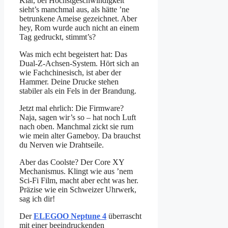
Klar, bei Höchstgeschwindigkeit
sieht’s manchmal aus, als hätte ’ne
betrunkene Ameise gezeichnet. Aber
hey, Rom wurde auch nicht an einem
Tag gedruckt, stimmt’s?
Was mich echt begeistert hat: Das
Dual-Z-Achsen-System. Hört sich an
wie Fachchinesisch, ist aber der
Hammer. Deine Drucke stehen
stabiler als ein Fels in der Brandung.
Jetzt mal ehrlich: Die Firmware?
Naja, sagen wir’s so – hat noch Luft
nach oben. Manchmal zickt sie rum
wie mein alter Gameboy. Da brauchst
du Nerven wie Drahtseile.
Aber das Coolste? Der Core XY
Mechanismus. Klingt wie aus ’nem
Sci-Fi Film, macht aber echt was her.
Präzise wie ein Schweizer Uhrwerk,
sag ich dir!
Der
ELEGOO Neptune 4
überrascht
mit einer beeindruckenden