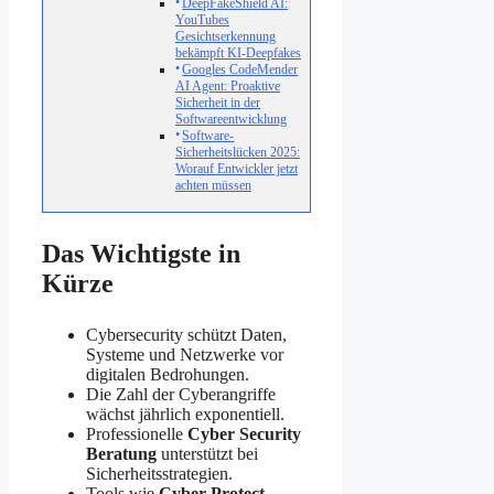
DeepFakeShield AI:
YouTubes
Gesichtserkennung
bekämpft KI-Deepfakes
Googles CodeMender
AI Agent: Proaktive
Sicherheit in der
Softwareentwicklung
Software-
Sicherheitslücken 2025:
Worauf Entwickler jetzt
achten müssen
Das Wichtigste in
Kürze
Cybersecurity schützt Daten,
Systeme und Netzwerke vor
digitalen Bedrohungen.
Die Zahl der Cyberangriffe
wächst jährlich exponentiell.
Professionelle
Cyber Security
Beratung
unterstützt bei
Sicherheitsstrategien.
Tools wie
Cyber Protect