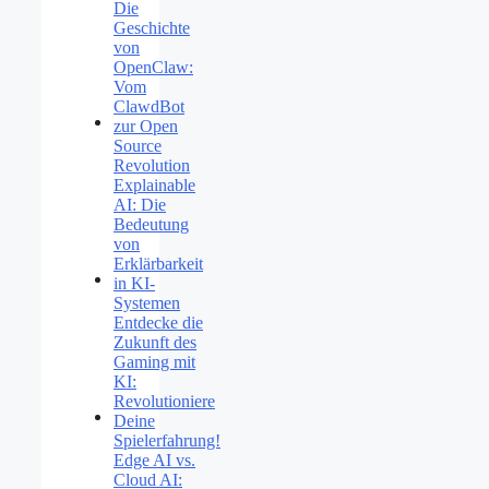
Die
Geschichte
von
OpenClaw:
Vom
ClawdBot
zur Open
Source
Revolution
Explainable
AI: Die
Bedeutung
von
Erklärbarkeit
in KI-
Systemen
Entdecke die
Zukunft des
Gaming mit
KI:
Revolutioniere
Deine
Spielerfahrung!
Edge AI vs.
Cloud AI: