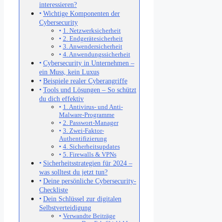
interessieren?
Wichtige Komponenten der
Cybersecurity
1. Netzwerksicherheit
2. Endgerätesicherheit
3. Anwendersicherheit
4. Anwendungssicherheit
Cybersecurity in Unternehmen –
ein Muss, kein Luxus
Beispiele realer Cyberangriffe
Tools und Lösungen – So schützt
du dich effektiv
1. Antivirus- und Anti-
Malware-Programme
2. Passwort-Manager
3. Zwei-Faktor-
Authentifizierung
4. Sicherheitsupdates
5. Firewalls & VPNs
Sicherheitsstrategien für 2024 –
was solltest du jetzt tun?
Deine persönliche Cybersecurity-
Checkliste
Dein Schlüssel zur digitalen
Selbstverteidigung
Verwandte Beiträge