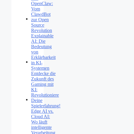
OpenClaw:
Vom
ClawdBot
zur Open
Source
Revolution
Explainable
AI: Die
Bedeutung
von
Erklärbarkeit
in KI-
Systemen
Entdecke die
Zukunft des
Gaming mit
KI:
Revolutioniere
Deine
Spielerfahrung!
Edge AI vs.
Cloud AI:
Wo läuft
intelligente
Verarbeitung