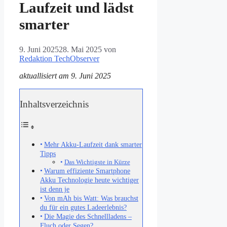
Laufzeit und lädst
smarter
9. Juni 2025
28. Mai 2025
von
Redaktion TechObserver
aktuallisiert am 9. Juni 2025
Inhaltsverzeichnis
Mehr Akku-Laufzeit dank smarter
Tipps
Das Wichtigste in Kürze
Warum effiziente Smartphone
Akku Technologie heute wichtiger
ist denn je
Von mAh bis Watt: Was brauchst
du für ein gutes Ladeerlebnis?
Die Magie des Schnellladens –
Fluch oder Segen?