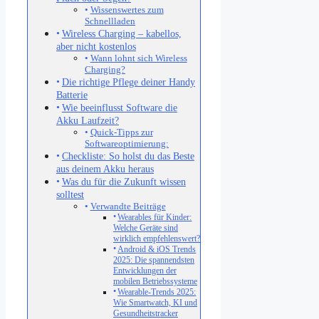
Wissenswertes zum
Schnellladen
Wireless Charging – kabellos,
aber nicht kostenlos
Wann lohnt sich Wireless
Charging?
Die richtige Pflege deiner Handy
Batterie
Wie beeinflusst Software die
Akku Laufzeit?
Quick-Tipps zur
Softwareoptimierung:
Checkliste: So holst du das Beste
aus deinem Akku heraus
Was du für die Zukunft wissen
solltest
Verwandte Beiträge
Wearables für Kinder:
Welche Geräte sind
wirklich empfehlenswert?
Android & iOS Trends
2025: Die spannendsten
Entwicklungen der
mobilen Betriebssysteme
Wearable-Trends 2025:
Wie Smartwatch, KI und
Gesundheitstracker