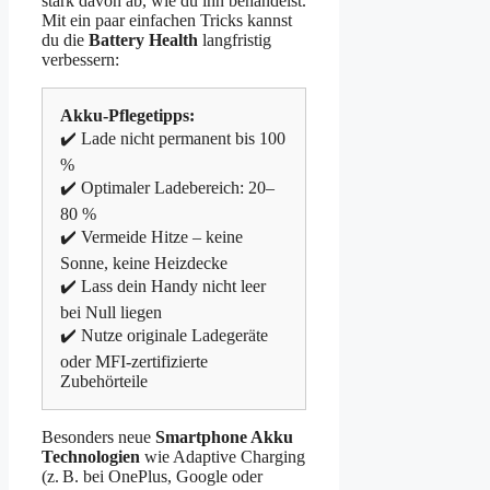
stark davon ab, wie du ihn behandelst.
Mit ein paar einfachen Tricks kannst
du die
Battery Health
langfristig
verbessern:
Akku-Pflegetipps:
✔️ Lade nicht permanent bis 100
%
✔️ Optimaler Ladebereich: 20–
80 %
✔️ Vermeide Hitze – keine
Sonne, keine Heizdecke
✔️ Lass dein Handy nicht leer
bei Null liegen
✔️ Nutze originale Ladegeräte
oder MFI-zertifizierte
Zubehörteile
Besonders neue
Smartphone Akku
Technologien
wie Adaptive Charging
(z. B. bei OnePlus, Google oder