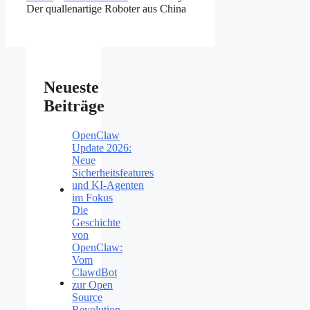
Der quallenartige Roboter aus China
Neueste
Beiträge
OpenClaw
Update 2026:
Neue
Sicherheitsfeatures
und KI-Agenten
im Fokus
Die
Geschichte
von
OpenClaw:
Vom
ClawdBot
zur Open
Source
Revolution