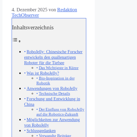
4. Dezember 2025
von
Redaktion
TechObserver
Inhaltsverzeichnis
RoboJelly: Chinesische Forscher
entwickeln den quallenartigen
Roboter für die Tiefsee
Das Wichtigste in Kürze
Was ist RoboJelly?
Bio-Inspiration in der
Robotik
Anwendungen von RoboJelly
Technische Details
Forschung und Entwicklung in
China
Der Einfluss von RoboJelly
auf die Robotics-Zukunft
Möglichkeiten zur Anwendung
von RoboJelly
Schlussgedanken
Verwandte Beiträge