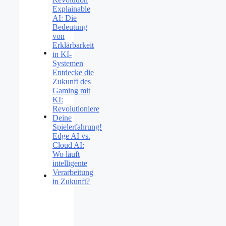
Explainable
AI: Die
Bedeutung
von
Erklärbarkeit
in KI-
Systemen
Entdecke die
Zukunft des
Gaming mit
KI:
Revolutioniere
Deine
Spielerfahrung!
Edge AI vs.
Cloud AI:
Wo läuft
intelligente
Verarbeitung
in Zukunft?