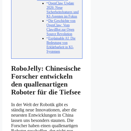
OpenClaw Update
2026: Neue
Sicherheitsfeatures und
KI-Agenten im Fokus
Die Geschichte von
OpenClaw: Vom
ClawdBot zur Open
Source Revolution
Explainable AI: Die
Bedeutung von
Erklärbarkeit in KI-
Systemen
RoboJelly: Chinesische
Forscher entwickeln
den quallenartigen
Roboter für die Tiefsee
In der Welt der Robotik gibt es
ständig neue Innovationen, aber die
neuesten Entwicklungen in China
lassen uns besonders staunen. Die
Forscher haben einen quallenartigen
Roboter geschaffen, der nicht nur