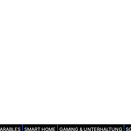
EARABLES
SMART HOME
GAMING & UNTERHALTUNG
S