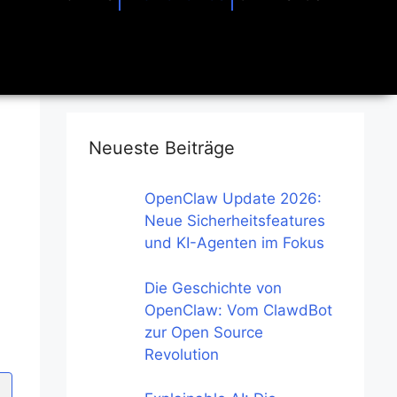
Neueste Beiträge
OpenClaw Update 2026:
Neue Sicherheitsfeatures
und KI-Agenten im Fokus
Die Geschichte von
OpenClaw: Vom ClawdBot
zur Open Source
Revolution