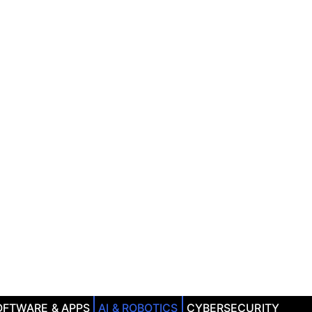
OFTWARE & APPS
AI & ROBOTICS
CYBERSECURITY