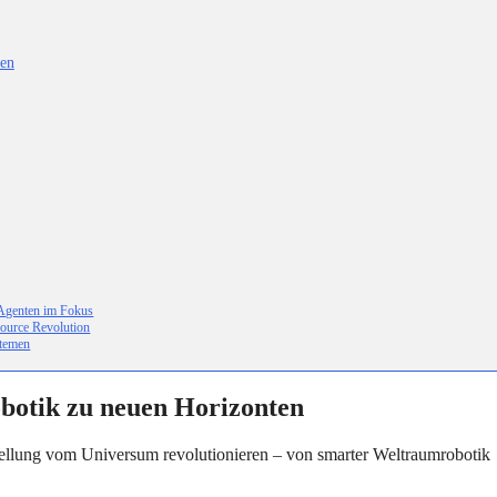
ten
-Agenten im Fokus
ource Revolution
stemen
botik zu neuen Horizonten
ellung vom Universum revolutionieren – von smarter Weltraumrobotik