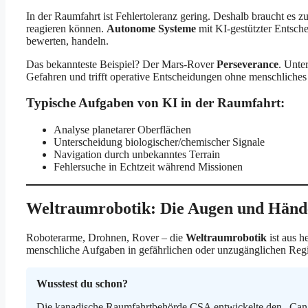
In der Raumfahrt ist Fehlertoleranz gering. Deshalb braucht es z
reagieren können.
Autonome Systeme
mit KI-gestützter Entsch
bewerten, handeln.
Das bekannteste Beispiel? Der Mars-Rover
Perseverance
. Unter
Gefahren und trifft operative Entscheidungen ohne menschliches E
Typische Aufgaben von KI in der Raumfahrt:
Analyse planetarer Oberflächen
Unterscheidung biologischer/chemischer Signale
Navigation durch unbekanntes Terrain
Fehlersuche in Echtzeit während Missionen
Weltraumrobotik: Die Augen und Hände
Roboterarme, Drohnen, Rover – die
Weltraumrobotik
ist aus h
menschliche Aufgaben in gefährlichen oder unzugänglichen Regio
Wusstest du schon?
Die kanadische Raumfahrtbehörde CSA entwickelte den „Canada