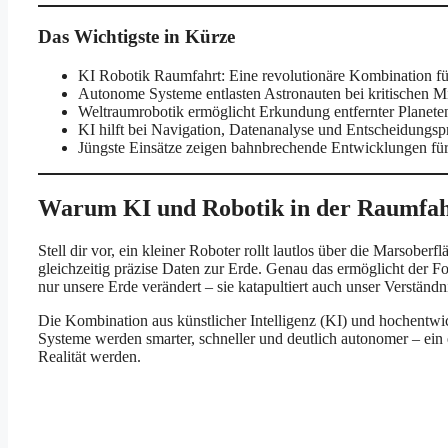
Das Wichtigste in Kürze
KI Robotik Raumfahrt: Eine revolutionäre Kombination f
Autonome Systeme entlasten Astronauten bei kritischen M
Weltraumrobotik ermöglicht Erkundung entfernter Planet
KI hilft bei Navigation, Datenanalyse und Entscheidungsp
Jüngste Einsätze zeigen bahnbrechende Entwicklungen f
Warum KI und Robotik in der Raumfahr
Stell dir vor, ein kleiner Roboter rollt lautlos über die Marsober
gleichzeitig präzise Daten zur Erde. Genau das ermöglicht der For
nur unsere Erde verändert – sie katapultiert auch unser Verständn
Die Kombination aus künstlicher Intelligenz (KI) und hochentwi
Systeme werden smarter, schneller und deutlich autonomer – ein e
Realität werden.