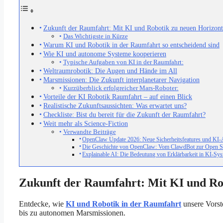
Zukunft der Raumfahrt: Mit KI und Robotik zu neuen Horizon
Das Wichtigste in Kürze
Warum KI und Robotik in der Raumfahrt so entscheidend sind
Wie KI und autonome Systeme kooperieren
Typische Aufgaben von KI in der Raumfahrt:
Weltraumrobotik: Die Augen und Hände im All
Marsmissionen: Die Zukunft interplanetarer Navigation
Kurzüberblick erfolgreicher Mars-Roboter:
Vorteile der KI Robotik Raumfahrt – auf einen Blick
Realistische Zukunftsaussichten: Was erwartet uns?
Checkliste: Bist du bereit für die Zukunft der Raumfahrt?
Weit mehr als Science-Fiction
Verwandte Beiträge
OpenClaw Update 2026: Neue Sicherheitsfeatures und KI
Die Geschichte von OpenClaw: Vom ClawdBot zur Open S
Explainable AI: Die Bedeutung von Erklärbarkeit in KI-Sy
Zukunft der Raumfahrt: Mit KI und Ro
Entdecke, wie
KI und Robotik in der Raumfahrt
unsere Vorst
bis zu autonomen Marsmissionen.