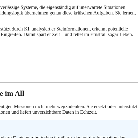
uverlässige Systeme, die eigenständig auf unerwartete Situationen
eidungslogik übernehmen genau diese kritischen Aufgaben. Sie lernen,
stützt durch KI, analysiert er Steinformationen, erkennt potentielle
ingreifen. Damit spart er Zeit – und rettet im Ernstfall sogar Leben.
 im All
eutigen Missionen nicht mehr wegzudenken. Sie ersetzt oder unterstützt
nen und liefert unverzichtbare Daten in Echtzeit.
rm2“, einen robotischen Greifarm, der auf der Internationalen