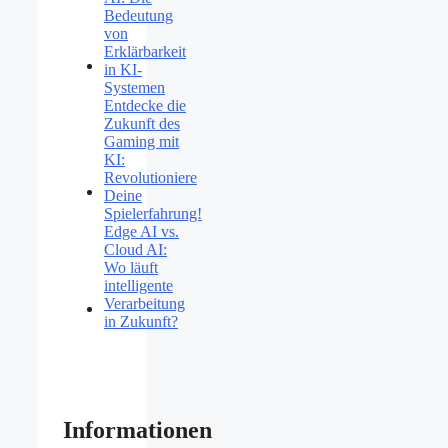
Bedeutung
von
Erklärbarkeit
in KI-
Systemen
Entdecke die
Zukunft des
Gaming mit
KI:
Revolutioniere
Deine
Spielerfahrung!
Edge AI vs.
Cloud AI:
Wo läuft
intelligente
Verarbeitung
in Zukunft?
Informationen