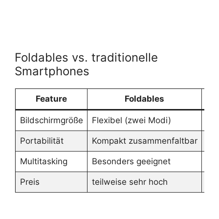
Foldables vs. traditionelle
Smartphones
Feature
Foldables
Ko
Bildschirmgröße
Flexibel (zwei Modi)
Fix
Portabilität
Kompakt zusammenfaltbar
St
Multitasking
Besonders geeignet
Lim
Preis
teilweise sehr hoch
gün