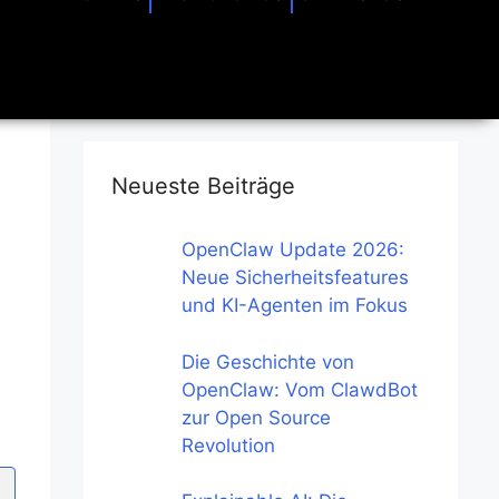
Neueste Beiträge
OpenClaw Update 2026:
Neue Sicherheitsfeatures
und KI-Agenten im Fokus
Die Geschichte von
OpenClaw: Vom ClawdBot
zur Open Source
Revolution