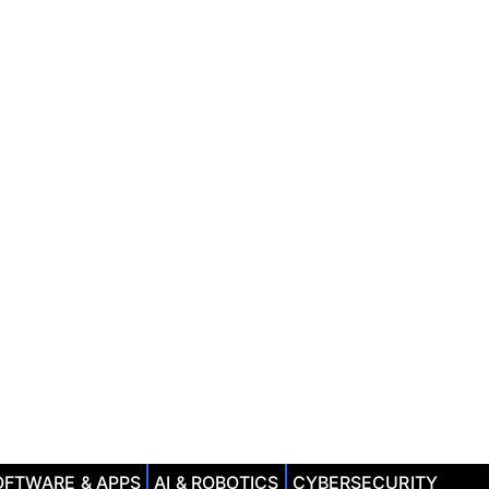
OFTWARE & APPS
AI & ROBOTICS
CYBERSECURITY