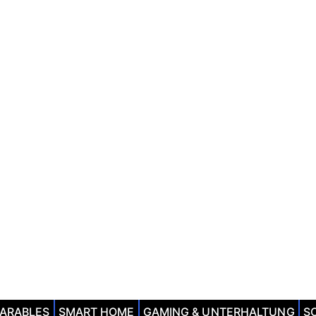
EARABLES
SMART HOME
GAMING & UNTERHALTUNG
S